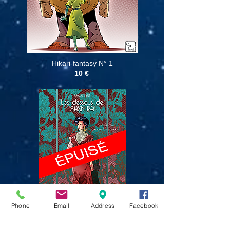
Hikari-fantasy N° 1
10
€
Phone
Email
Address
Facebook
Les dessous de Sasmira